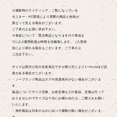
※撮影時のライティング、ご覧になっている
モニター・PC環境により実際の商品と色味が
異なって見える場合がございます。
ご了承の上お買い求め下さい。
※発送について：受注商品となりますので発送ま
でに2,3週間前後お時間を頂戴致します。（入荷状
況により遅れる場合もございます。ご了承の上
ご注文下さい。
サイズは買付け先の生産表記ですが測り方により1〜3cmほど誤
差がある場合がございます。
・ノーブランド商品はタグや洗濯表示がない場合がございま
す。
返品についてサイズ交換、お色交換などの返品、交換は行って
おりませんのでサイズは十分にお確かめの上、ご購入をお願い
いたします。
・海外製品は日本のものに比べて縫製が粗い場合がございま
す。