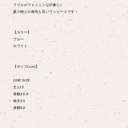
フリルがフェミニンな印象に♪
夏小物との相性も良いワンピースです！
【カラー】
ブルー
ホワイト
【サイズ(cm)】
ONE SIZE
丈115
肩幅36.5
袖丈33
身幅92