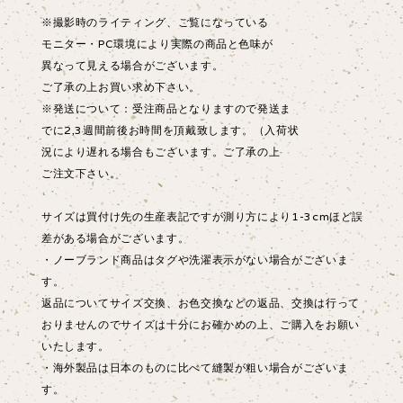
※撮影時のライティング、ご覧になっている
モニター・PC環境により実際の商品と色味が
異なって見える場合がございます。
ご了承の上お買い求め下さい。
※発送について：受注商品となりますので発送ま
でに2,3週間前後お時間を頂戴致します。（入荷状
況により遅れる場合もございます。ご了承の上
ご注文下さい。
サイズは買付け先の生産表記ですが測り方により1-3cmほど誤
差がある場合がございます。
・ノーブランド商品はタグや洗濯表示がない場合がございま
す。
返品についてサイズ交換、お色交換などの返品、交換は行って
おりませんのでサイズは十分にお確かめの上、ご購入をお願い
いたします。
・海外製品は日本のものに比べて縫製が粗い場合がございま
す。