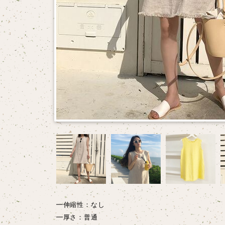
━伸縮性：なし
━厚さ：普通