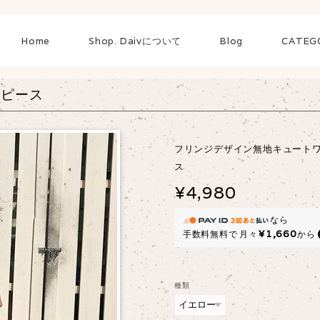
Home
Shop. Daivについて
Blog
CATEG
ンピース
フリンジデザイン無地キュート
ス
¥4,980
なら
¥1,660
手数料無料で
月々
から
種類