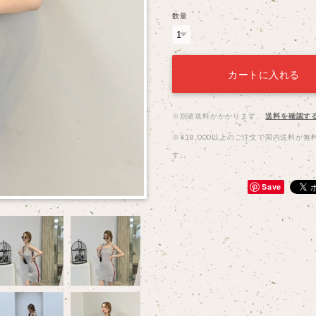
数量
カートに入れる
※別途送料がかかります。
送料を確認す
※¥18,000以上のご注文で国内送料が無
す。
Save