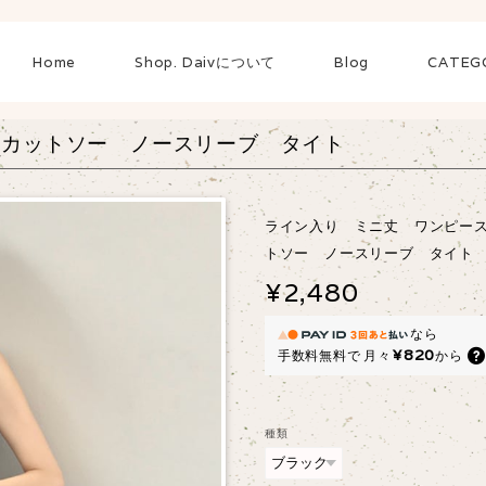
Home
Shop. Daivについて
Blog
CATEG
 カットソー ノースリーブ タイト
ライン入り ミニ丈 ワンピー
トソー ノースリーブ タイト
¥2,480
なら
¥820
手数料無料で
月々
から
種類