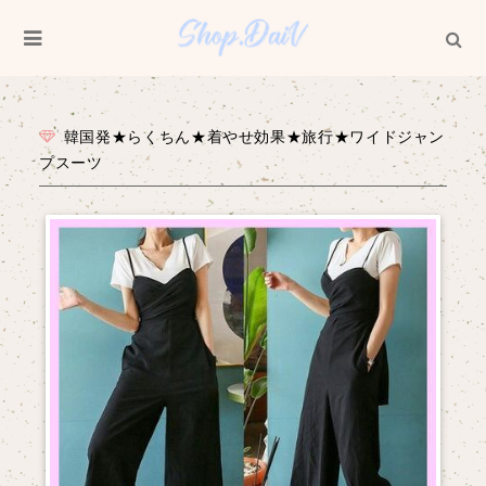
韓国発★らくちん★着やせ効果★旅行★ワイドジャン
プスーツ