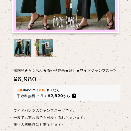
韓国発★らくちん★着やせ効果★旅行★ワイドジャンプスーツ
¥6,980
なら
¥2,320
手数料無料で
月々
から
ワイドパンツのジャンプスーツです。
一枚でも重ね着でも可愛く着れちゃいます。
旅行の移動時にも重宝します♪