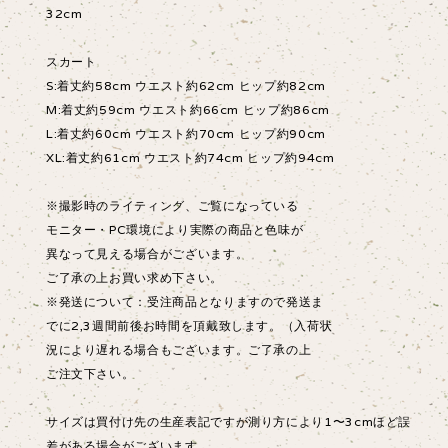
32cm
スカート
S:着丈約58cm ウエスト約62cm ヒップ約82cm
M:着丈約59cm ウエスト約66cm ヒップ約86cm
L:着丈約60cm ウエスト約70cm ヒップ約90cm
XL:着丈約61cm ウエスト約74cm ヒップ約94cm
※撮影時のライティング、ご覧になっている
モニター・PC環境により実際の商品と色味が
異なって見える場合がございます。
ご了承の上お買い求め下さい。
※発送について：受注商品となりますので発送ま
でに2,3週間前後お時間を頂戴致します。（入荷状
況により遅れる場合もございます。ご了承の上
ご注文下さい。
サイズは買付け先の生産表記ですが測り方により1〜3cmほど誤
差がある場合がございます。